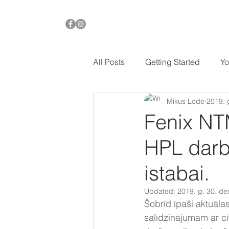
All Posts
Getting Started
Yo
Mikus Lode
2019. g
Fenix NT
HPL darb
istabai.
Updated:
2019. g. 30. de
Šobrīd īpaši aktuāl
salīdzinājumam ar ci