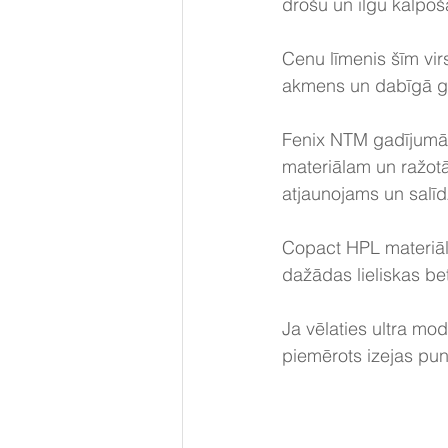
drošu un ilgu kalpoš
Cenu līmenis šīm vi
akmens un dabīgā gr
Fenix NTM gadījumā a
materiālam un ražotā
atjaunojams un salīdz
Copact HPL materiāla
dažādas lieliskas be
Ja vēlaties ultra mod
piemērots izejas pun