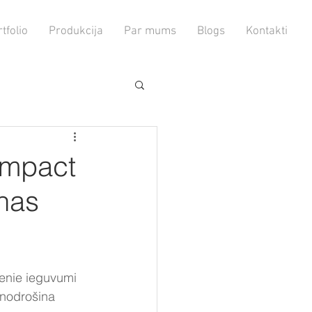
tfolio
Produkcija
Par mums
Blogs
Kontakti
ompact
nnas
enie ieguvumi 
 nodrošina 