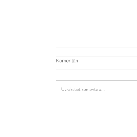
Komentāri
Uzrakstiet komentāru...
Veramas vai Bīdāmas?