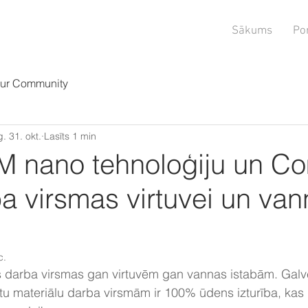
Sākums
Por
ur Community
. 31. okt.
Lasīts 1 min
M nano tehnoloģiju un C
a virsmas virtuvei un va
c.
as darba virsmas gan virtuvēm gan vannas istabām. Galv
tu materiālu darba virsmām ir 100% ūdens izturība, kas