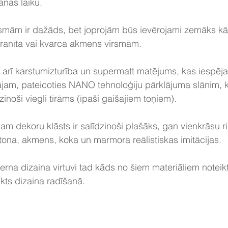
anas laiku.
rsmām ir dažāds, bet joprojām būs ievērojami zemāks kā
anīta vai kvarca akmens virsmām.
rī karstumizturība un supermatt matējums, kas iespējam
jam, pateicoties NANO tehnoloģiju pārklājuma slānim, k
inoši viegli tīrāms (īpaši gaišajiem toņiem).
m dekoru klāsts ir salīdzinoši plašāks, gan vienkrāsu r
tona, akmens, koka un marmora reālistiskas imitācijas.
erna dizaina virtuvi tad kāds no šiem materiāliem noteikt
kts dizaina radīšanā.