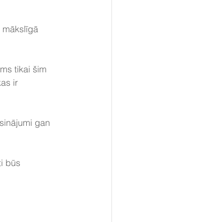
 mākslīgā 
s tikai šim 
as ir 
isinājumi gan 
i būs 