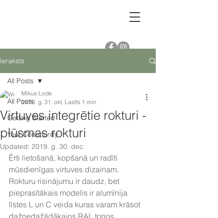
Ieraksts
All Posts
Mikus Lode
All Posts
2019. g. 31. okt.
Lasīts 1 min
Virtuves integrētie rokturi -
Getting Started
plūsmas rokturi
Your Community
Updated:
2019. g. 30. dec.
Ērti lietošanā, kopšanā un radīti 
mūsdienīgas virtuves dizainam. 
Rokturu risinājumu ir daudz, bet 
pieprasītākais modelis ir alumīnija 
līstes L un C veida kuras varam krāsot 
dažnedažādākajos RAL toņos, 