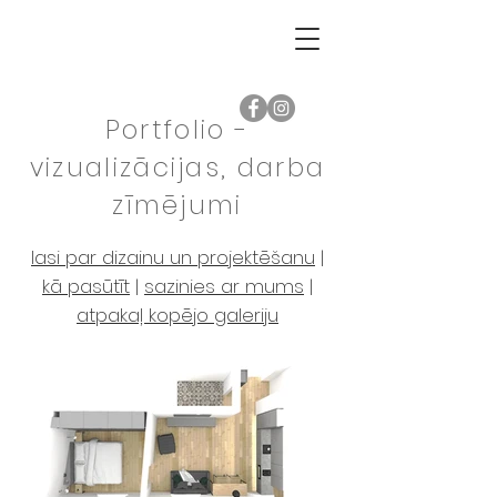
Portfolio -
vizualizācijas, darba
zīmējumi
lasi par dizainu un projektēšanu
|
kā pasūtīt
|
sazinies ar mums
|
atpakaļ kopējo galeriju