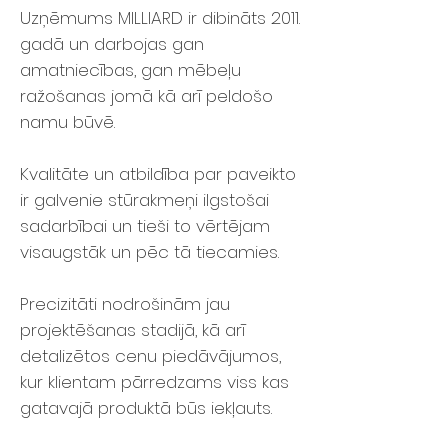
Uzņēmums MILLIARD ir dibināts 2011.
gadā un darbojas gan
amatniecības, gan mēbeļu
ražošanas jomā kā arī peldošo
namu būvē.
Kvalitāte un atbildība par paveikto
ir galvenie stūrakmeņi ilgstošai
sadarbībai un tieši to vērtējam
visaugstāk un pēc tā tiecamies.
Precizitāti nodrošinām jau
projektēšanas stadijā, kā arī
detalizētos cenu piedāvājumos,
kur klientam pārredzams viss kas
gatavajā produktā būs iekļauts.