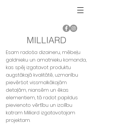
MILLIARD
Esam radoša dizaineru, mēbeļu
galdnieku un amatnieku komanda,
kas spēj izgatavot produktu
augstākajā kvalitātē, uzmanību
pievēršot vissmalkākajām
detaļām, niansēm un ēkas
elementiem, tā radot papildus
pievienoto vērtību un izcilību
katram Milliard izgatavotajam
projektam.