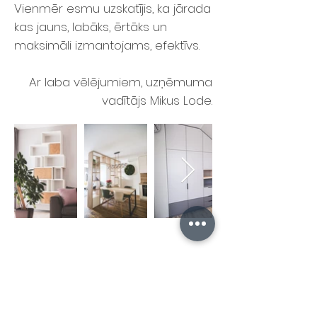
Vienmēr esmu uzskatījis, ka jārada
kas jauns, labāks, ērtāks un
maksimāli izmantojams, efektīvs.
Ar laba vēlējumiem, uzņēmuma
vadītājs Mikus Lode.
"Amatnieki", Platones
pagasts, Jelgavas