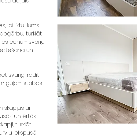
ūsu daiļais
, lai liktu Jums
 apģērbu, turklāt
es cenu - svarīgi
jektēšanā un
et svarīgi radīt
ām guļamistabas
m skapjus ar
usāki un ērtāk
apji, turklāt
urvju iekšpusē