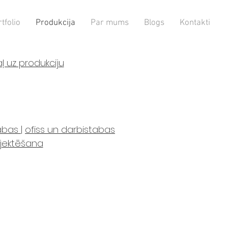
tfolio
Produkcija
Par mums
Blogs
Kontakti
ļ uz produkciju
tabas
|
ofiss un darbistabas
ojektēšana