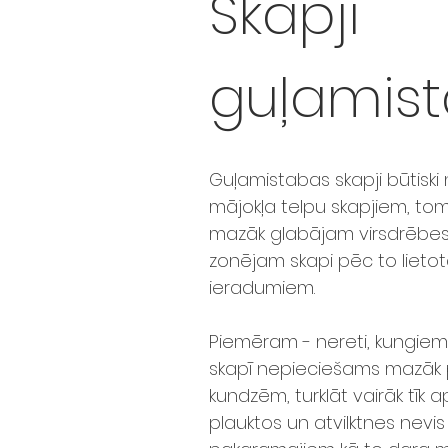
Skapji
guļamist
Guļamistabas skapji būtiski 
mājokļa telpu skapjiem, tomē
mazāk glabājam virsdrēbes
zonējam skapi pēc to lietot
ieradumiem.
Piemēram - nereti, kungie
skapī nepieciešams mazāk 
kundzēm, turklāt vairāk tīk
plauktos un atvilktnes nevis