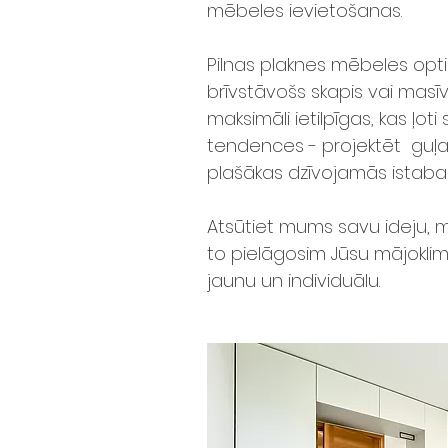
mēbeles ievietošanas.
Pilnas plaknes mēbeles optis
brīvstāvošs skapis vai masīv
maksimāli ietilpīgas, kas ļot
tendences - projektēt guļa
plašākas dzīvojamās istabas
Atsūtiet mums savu ideju, m
to pielāgosim Jūsu mājoklim
jaunu un individuālu.