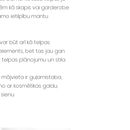
m kā skapis vai garderobe
amo ietilpību mantu
r būt arī kā telpas
 elements, bet tas jau gan
 telpas plānojumu un stila.
ājvieta ir guļamistaba,
eno ar kosmētikas galdu,
sienu.