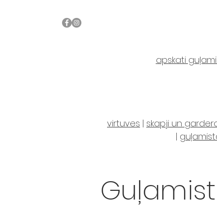
apskati guļami
virtuves
|
skapji un garde
|
guļamis
Guļamis