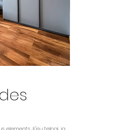
des
s elements Jūsu telpai, ja