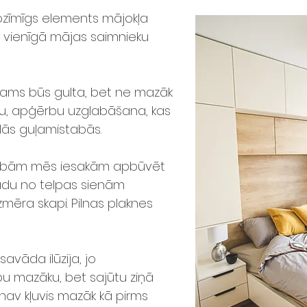
ozīmīgs elements mājokļa
 vienīgā mājas saimnieku
tams būs gulta, bet ne mazāk
tu, apģērbu uzglabāšana, kas
ielās guļamistabās.
stabām mēs iesakām apbūvēt
 kādu no telpas sienām
zmēra skapi. Pilnas plaknes
avāda ilūzija, jo
lpu mazāku, bet sajūtu ziņā
s nav kļuvis mazāk kā pirms