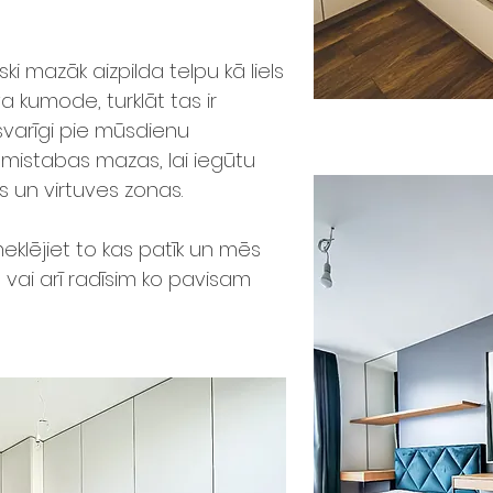
ki mazāk aizpilda telpu kā liels
a kumode, turklāt tas ir
i svarīgi pie mūsdienu
mistabas mazas, lai iegūtu
 un virtuves zonas.
eklējiet to kas patīk un mēs
 vai arī radīsim ko pavisam