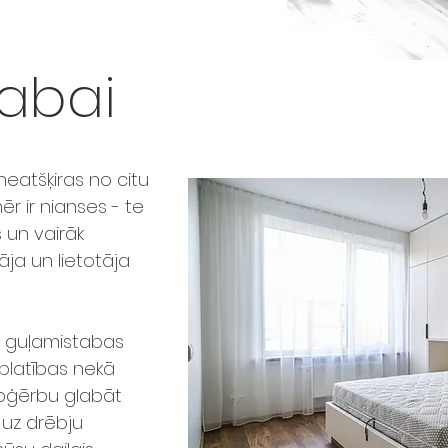
abai
neatšķiras no citu
r ir nianses - te
 un vairāk
āja un lietotāja
m guļamistabas
platības nekā
 apģērbu glabāt
 uz drēbju