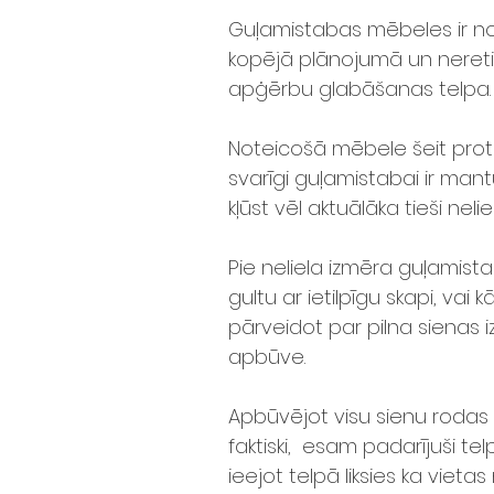
Guļamistabas mēbeles ir n
kopējā plānojumā un nereti
apģērbu glabāšanas telpa.
Noteicošā mēbele šeit pro
svarīgi guļamistabai ir man
kļūst vēl aktuālāka tieši nel
Pie neliela izmēra guļami
gultu ar ietilpīgu skapi, vai
pārveidot par pilna sienas i
apbūve.
Apbūvējot visu sienu rodas s
faktiski, esam padarījuši te
ieejot telpā liksies ka vieta