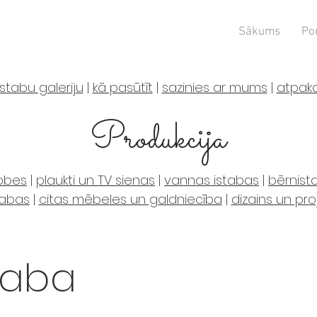
Sākums
Por
stabu galeriju
|
kā pasūtīt
|
sazinies ar mums
|
atpaka
Produkcija
robes
|
plaukti un TV sienas
|
vannas istabas
|
bērnis
tabas
|
citas mēbeles un galdniecība
|
dizains un pr
taba