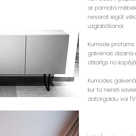
ar pamata mēbelē
nevarat iegūt vēl
uzglabāšanai.
Kumode protams va
galvenais dizaina
atkarīgs no kopējā
Kumodes galvenā m
kur to nereti savi
datorgaldu, vai TV 