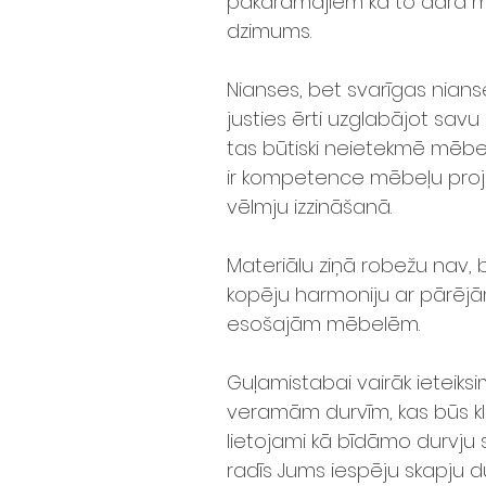
pakaramajiem kā to dara m
dzimums.
Nianses, bet svarīgas nianses
justies ērti uzglabājot savu
tas būtiski neietekmē mēbel
ir kompetence mēbeļu pro
vēlmju izzināšanā.
Materiālu ziņā robežu nav, b
kopēju harmoniju ar pārēj
esošajām mēbelēm.
Guļamistabai vairāk ieteiksi
veramām durvīm, kas būs kl
lietojami kā bīdāmo durvju sk
radīs Jums iespēju skapju d